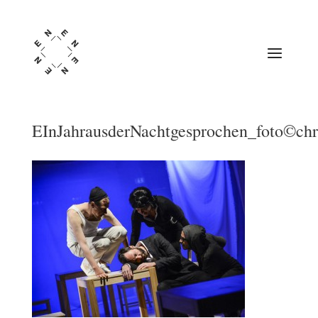
EInJahrausderNachtgesprochen_foto©chri